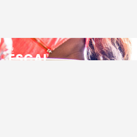
ESCAL
ENSEMBLE SOCIO CULTUREL
ASSOCIATIF LOCAL
Centre Socioculturel ESCAL
7 ter rue des Cévennes
BP 47
30320 Marguerittes
Tél : 04.66.75.28.97
Email :
contact@escal.asso.fr
RESSOURCES