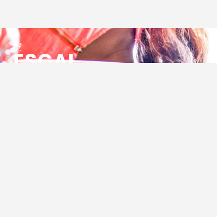
ESCAL
ENSEMBLE SOCIO CULTUREL
ASSOCIATIF LOCAL
Centre Socioculturel ESCAL
7 ter rue des Cévennes
BP 47
30320 Marguerittes
Tél : 04.66.75.28.97
Email :
contact@escal.asso.fr
RESSOURCES
Projet Social 2026 – 2027