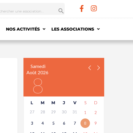
NOS ACTIVITÉS
LES ASSOCIATIONS
Samedi
Août
2026
8
L
M
M
J
V
S
D
27
28
29
30
31
1
2
3
4
5
6
7
8
9