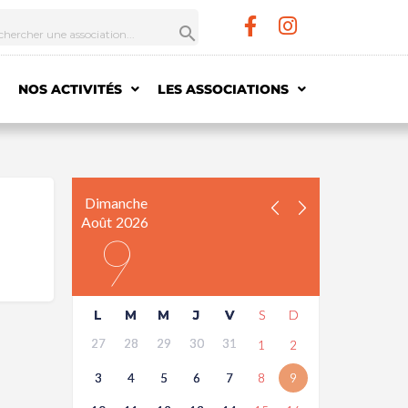
NOS ACTIVITÉS
LES ASSOCIATIONS
Dimanche
Août
2026
9
L
M
M
J
V
S
D
27
28
29
30
31
1
2
3
4
5
6
7
8
9