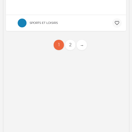
SPORTS ET LOISIRS
1
2
→