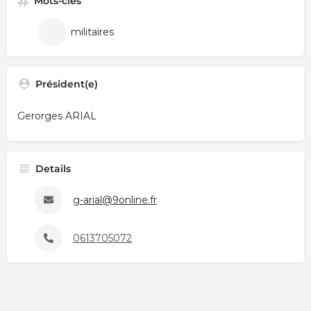
Mots-clés
militaires
Président(e)
Gerorges ARIAL
Details
g-arial@9online.fr
0613705072