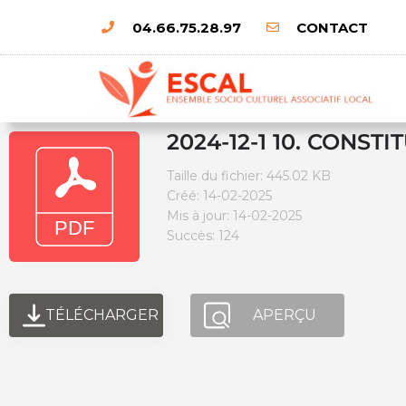
04.66.75.28.97
CONTACT
2024-12-1 10. CONS
Taille du fichier: 445.02 KB
Créé: 14-02-2025
Mis à jour: 14-02-2025
Succès: 124
TÉLÉCHARGER
APERÇU