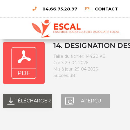
04.66.75.28.97
CONTACT
14. DESIGNATION D
Taille du fichier: 144.20 KB
Créé: 29-04-2026
Mis à jour: 29-04-2026
Succès: 38
TÉLÉCHARGER
APERÇU