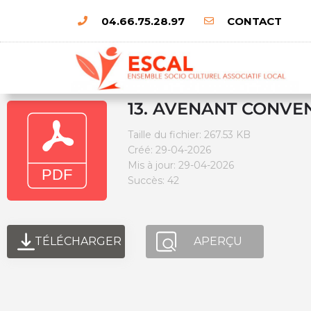
04.66.75.28.97
CONTACT
13. AVENANT CONVEN
Taille du fichier: 267.53 KB
Créé: 29-04-2026
Mis à jour: 29-04-2026
Succès: 42
TÉLÉCHARGER
APERÇU