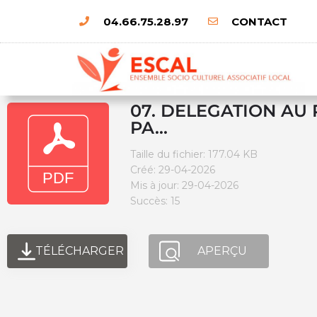
04.66.75.28.97
CONTACT
07. DELEGATION AU
PA...
Taille du fichier: 177.04 KB
Créé: 29-04-2026
Mis à jour: 29-04-2026
Succès: 15
TÉLÉCHARGER
APERÇU