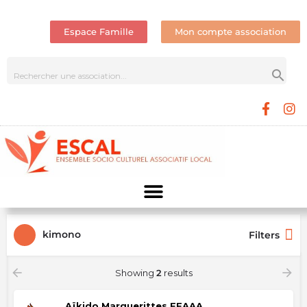
Espace Famille
Mon compte association
kimono
Filters
Showing
2
results
Aïkido Marguerittes FFAAA