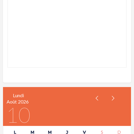
Lundi
Août
2026
10
L
M
M
J
V
S
D