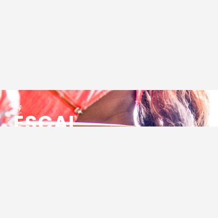
ESCAL
ENSEMBLE SOCIO CULTUREL
ASSOCIATIF LOCAL
Centre Socioculturel ESCAL
7 ter rue des Cévennes
BP 47
30320 Marguerittes
Tél : 04.66.75.28.97