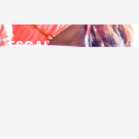
ESCAL
ENSEMBLE SOCIO CULTUREL
ASSOCIATIF LOCAL
Centre Socioculturel ESCAL
7 ter rue des Cévennes
BP 47
30320 Marguerittes
Tél : 04.66.75.28.97
Email :
contact@escal.asso.fr
RESSOURCES
Projet Social 2026 – 2027