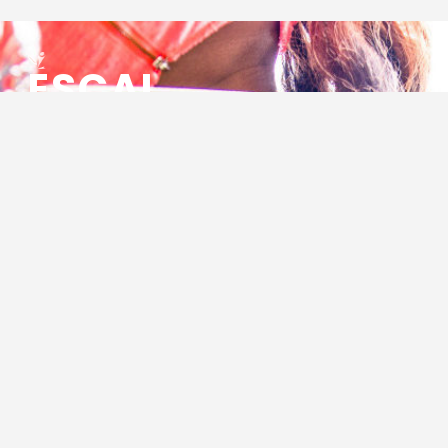
ESCAL
ENSEMBLE SOCIO CULTUREL
ASSOCIATIF LOCAL
Centre Socioculturel ESCAL
7 ter rue des Cévennes
BP 47
30320 Marguerittes
Tél : 04.66.75.28.97
Email :
contact@escal.asso.fr
RESSOURCES
Projet Social 2026 – 2027