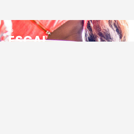
ESCAL
ENSEMBLE SOCIO CULTUREL
ASSOCIATIF LOCAL
Centre Socioculturel ESCAL
7 ter rue des Cévennes
BP 47
30320 Marguerittes
Tél : 04.66.75.28.97
Email :
contact@escal.asso.fr
RESSOURCES
Projet Social 2026 – 2027