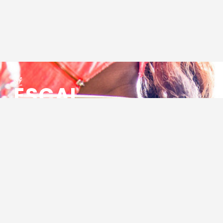
ESCAL
ENSEMBLE SOCIO CULTUREL
ASSOCIATIF LOCAL
Centre Socioculturel ESCAL
7 ter rue des Cévennes
BP 47
30320 Marguerittes
Tél : 04.66.75.28.97
Email :
contact@escal.asso.fr
RESSOURCES