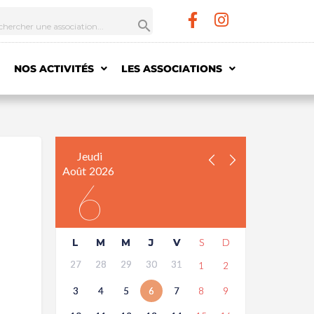
NOS ACTIVITÉS
LES ASSOCIATIONS
Jeudi
Août
2026
6
L
M
M
J
V
S
D
27
28
29
30
31
1
2
3
4
5
6
7
8
9