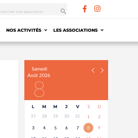
NOS ACTIVITÉS
LES ASSOCIATIONS
Samedi
Août
2026
8
L
M
M
J
V
S
D
27
28
29
30
31
1
2
3
4
5
6
7
8
9