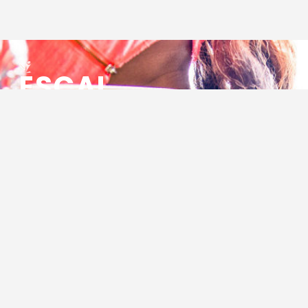
ESCAL
ENSEMBLE SOCIO CULTUREL
ASSOCIATIF LOCAL
Centre Socioculturel ESCAL
7 ter rue des Cévennes
BP 47
30320 Marguerittes
Tél : 04.66.75.28.97
Email :
contact@escal.asso.fr
RESSOURCES
Projet Social 2026 – 2027