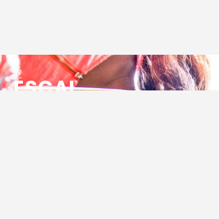
ESCAL
ENSEMBLE SOCIO CULTUREL
ASSOCIATIF LOCAL
Centre Socioculturel ESCAL
7 ter rue des Cévennes
BP 47
30320 Marguerittes
Tél : 04.66.75.28.97
Email :
contact@escal.asso.fr
RESSOURCES