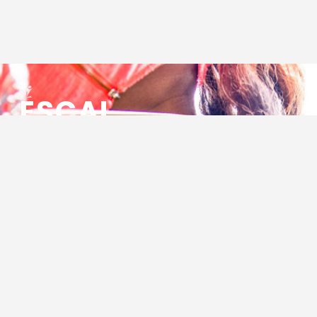
ESCAL
ENSEMBLE SOCIO CULTUREL
ASSOCIATIF LOCAL
Centre Socioculturel ESCAL
7 ter rue des Cévennes
BP 47
30320 Marguerittes
Tél : 04.66.75.28.97
Email :
contact@escal.asso.fr
RESSOURCES
Projet Social 2026 – 2027