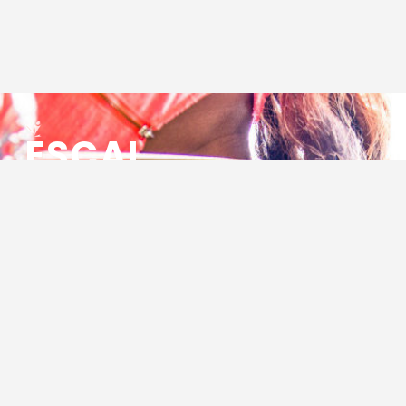
ESCAL
ENSEMBLE SOCIO CULTUREL
ASSOCIATIF LOCAL
Centre Socioculturel ESCAL
7 ter rue des Cévennes
BP 47
30320 Marguerittes
Tél : 04.66.75.28.97
Email :
contact@escal.asso.fr
RESSOURCES