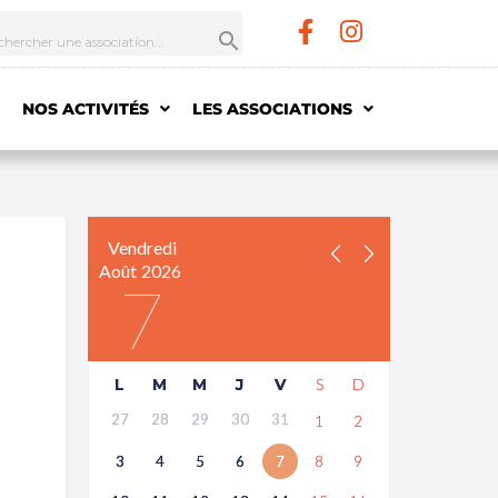
NOS ACTIVITÉS
LES ASSOCIATIONS
Vendredi
Août
2026
7
L
M
M
J
V
S
D
27
28
29
30
31
1
2
3
4
5
6
7
8
9