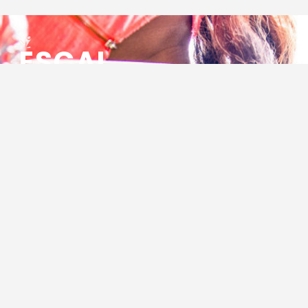
ESCAL
ENSEMBLE SOCIO CULTUREL
ASSOCIATIF LOCAL
Centre Socioculturel ESCAL
7 ter rue des Cévennes
BP 47
30320 Marguerittes
Tél : 04.66.75.28.97
Email :
contact@escal.asso.fr
RESSOURCES
Projet Social 2026 – 2027