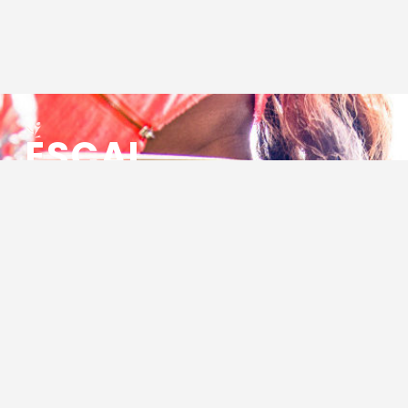
ESCAL
ENSEMBLE SOCIO CULTUREL
ASSOCIATIF LOCAL
Centre Socioculturel ESCAL
7 ter rue des Cévennes
BP 47
30320 Marguerittes
Tél : 04.66.75.28.97
Email :
contact@escal.asso.fr
RESSOURCES