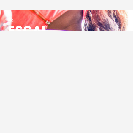
ESCAL
ENSEMBLE SOCIO CULTUREL
ASSOCIATIF LOCAL
Centre Socioculturel ESCAL
7 ter rue des Cévennes
BP 47
30320 Marguerittes
Tél : 04.66.75.28.97
Email :
contact@escal.asso.fr
RESSOURCES
Projet Social 2026 – 2027