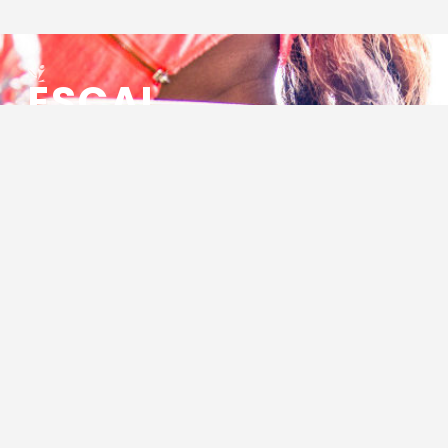
ESCAL
ENSEMBLE SOCIO CULTUREL
ASSOCIATIF LOCAL
Centre Socioculturel ESCAL
7 ter rue des Cévennes
BP 47
30320 Marguerittes
Tél : 04.66.75.28.97
Email :
contact@escal.asso.fr
RESSOURCES
Projet Social 2026 – 2027