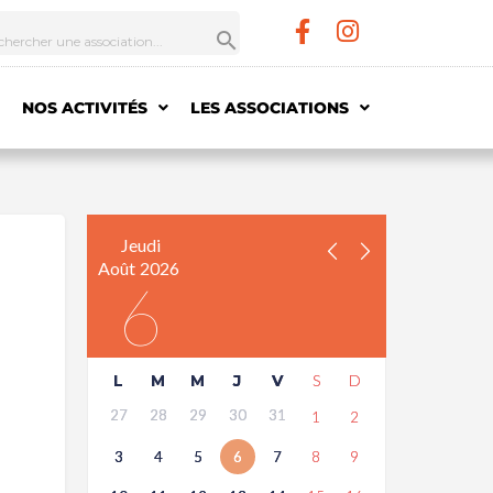
NOS ACTIVITÉS
LES ASSOCIATIONS
Jeudi
Août
2026
6
L
M
M
J
V
S
D
27
28
29
30
31
1
2
3
4
5
6
7
8
9