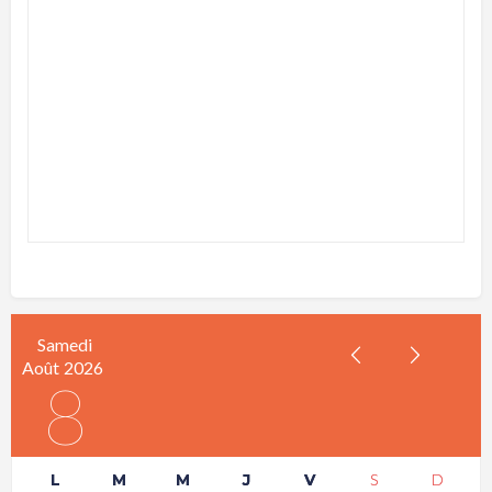
Samedi
Août
2026
8
L
M
M
J
V
S
D