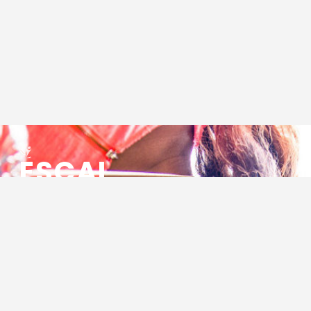
ESCAL
ENSEMBLE SOCIO CULTUREL
ASSOCIATIF LOCAL
Centre Socioculturel ESCAL
7 ter rue des Cévennes
BP 47
30320 Marguerittes
Tél : 04.66.75.28.97
Email :
contact@escal.asso.fr