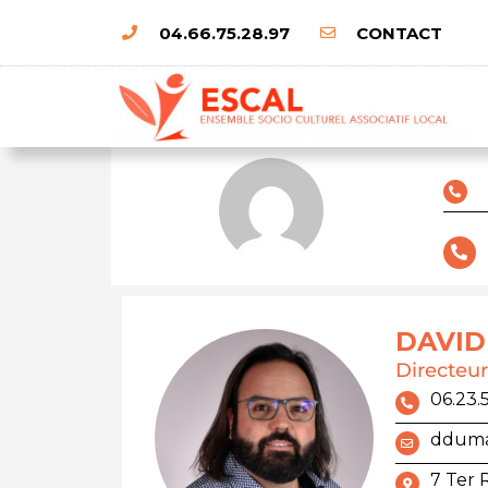
04.66.75.28.97
CONTACT
DAVID
Directeur
06.23.
ddumas
7 Ter 